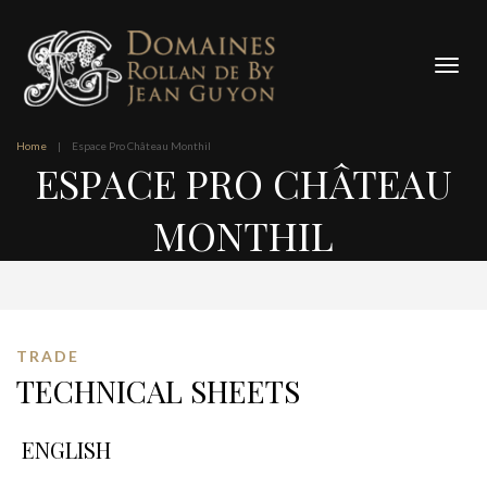
Cookies management panel
Togg
navig
Home
|
Espace Pro Château Monthil
ESPACE PRO CHÂTEAU
MONTHIL
TRADE
TECHNICAL SHEETS
ENGLISH