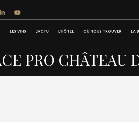
S
LES VINS
L’ACTU
L’HÔTEL
OÙ NOUS TROUVER
LA 
ACE PRO CHÂTEAU D