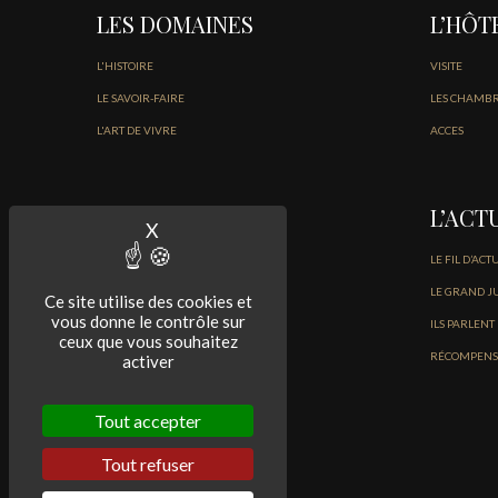
LES DOMAINES
L’HÔT
L'HISTOIRE
VISITE
LE SAVOIR-FAIRE
LES CHAMB
L'ART DE VIVRE
ACCES
LES VINS
L’ACT
X
Masquer le bandeau des cookies
NOS VINS DU MÉDOC
LE FIL D’ACT
NOS BORDEAUX BLANCS ET ROSÉ
LE GRAND J
Ce site utilise des cookies et
vous donne le contrôle sur
ILS PARLENT
ceux que vous souhaitez
RÉCOMPENS
activer
Tout accepter
Tout refuser