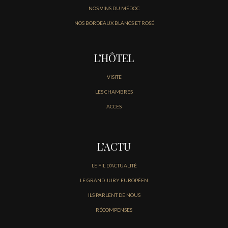
NOS VINS DU MÉDOC
NOS BORDEAUX BLANCS ET ROSÉ
L’HÔTEL
VISITE
LES CHAMBRES
ACCES
L’ACTU
LE FIL D’ACTUALITÉ
LE GRAND JURY EUROPÉEN
ILS PARLENT DE NOUS
RÉCOMPENSES