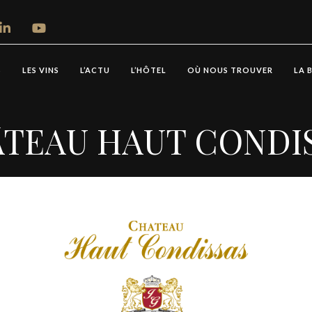
S
LES VINS
L’ACTU
L’HÔTEL
OÙ NOUS TROUVER
LA 
TEAU HAUT CONDI