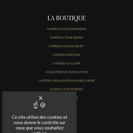
LA BOUTIQUE
CHÂTEAU HAUT CONDISSAS
CHÂTEAU TOUR SERAN
CHÂTEAU ROLLAN DE BY
CHÂTEAU GREYSAC
CHÂTEAU LA CLARE
COLLECTION OR JEAN GUYON
CHÂTEAU ROLLAN DE BY BLANC & ROSE
CHÂTEAU FLEUR PEREY
X
Masquer le bandeau des cookies
PRIMEURS 2023
Ce site utilise des cookies et
vous donne le contrôle sur
ceux que vous souhaitez