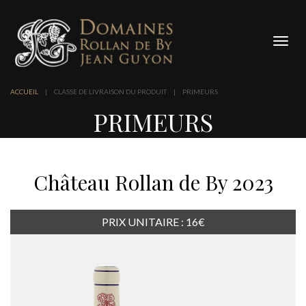
Panneau de gestion des cookies
Bascu
la
navig
ACCUEIL
|
CLASSE DE LIVRAISON DU PRODUIT
|
PRIMEURS
PRIMEURS
Château Rollan de By 2023
PRIX UNITAIRE : 16€