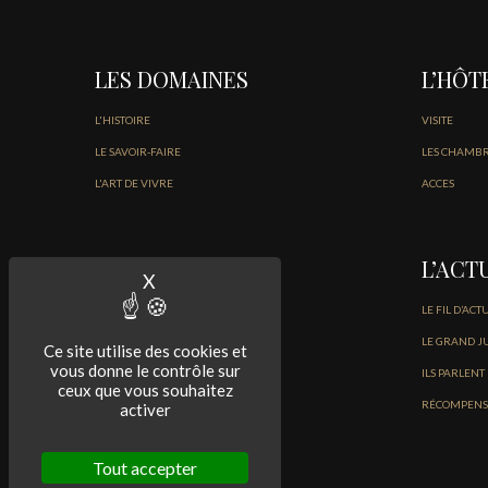
LES DOMAINES
L’HÔT
L'HISTOIRE
VISITE
LE SAVOIR-FAIRE
LES CHAMB
L'ART DE VIVRE
ACCES
LES VINS
L’ACT
X
Masquer le bandeau des cookies
NOS VINS DU MÉDOC
LE FIL D’ACT
NOS BORDEAUX BLANCS ET ROSÉ
LE GRAND J
Ce site utilise des cookies et
vous donne le contrôle sur
ILS PARLENT
ceux que vous souhaitez
RÉCOMPENS
activer
Tout accepter