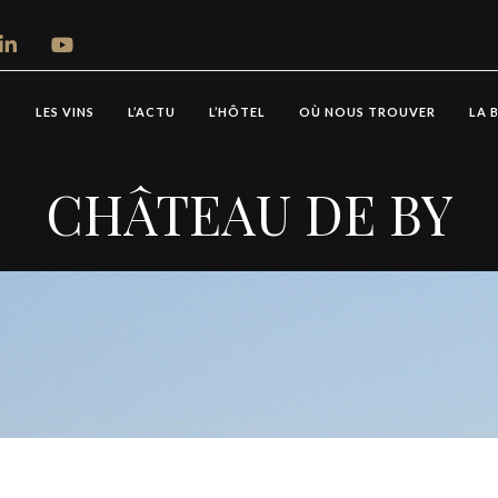
S
LES VINS
L’ACTU
L’HÔTEL
OÙ NOUS TROUVER
LA 
CHÂTEAU DE BY