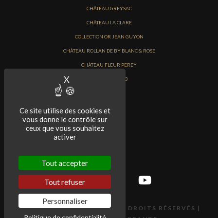
CHÂTEAU GREYSAC
CHÂTEAU LA CLARE
COLLECTION OR JEAN GUYON
CHÂTEAU ROLLAN DE BY BLANC & ROSE
CHÂTEAU FLEUR PEREY
X
Masquer le bandeau des cookies
PRIMEURS 2023
Ce site utilise des cookies et
vous donne le contrôle sur
ceux que vous souhaitez
activer
Tout accepter
Tout refuser
Personnaliser
© 2018 ROLLAN DE BY | TOUS DROITS RÉSERVÉS |
Politique de confidentialité