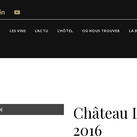
S
LES VINS
L’ACTU
L’HÔTEL
OÙ NOUS TROUVER
LA 
Château L
0€
2016