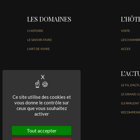
LES DOMAINES
L’HÔT
L'HISTOIRE
VISITE
LE SAVOIR-FAIRE
LES CHAMB
L'ART DE VIVRE
ACCES
LES VINS
L’ACT
X
Masquer le bandeau des cookies
NOS VINS DU MÉDOC
LE FIL D’ACT
NOS BORDEAUX BLANCS ET ROSÉ
LE GRAND J
Ce site utilise des cookies et
vous donne le contrôle sur
ILS PARLENT
ceux que vous souhaitez
RÉCOMPENS
activer
Tout accepter