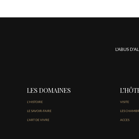
L'ABUS D'
LES DOMAINES
L’HÔT
L'HISTOIRE
VISITE
LE SAVOIR-FAIRE
LES CHAMB
L'ART DE VIVRE
ACCES