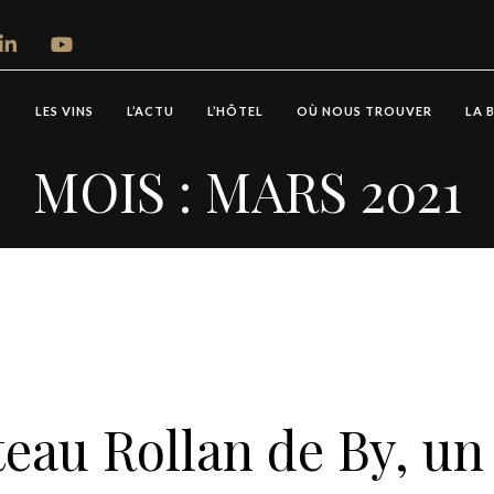
S
LES VINS
L’ACTU
L’HÔTEL
OÙ NOUS TROUVER
LA 
MOIS :
MARS 2021
eau Rollan de By, un