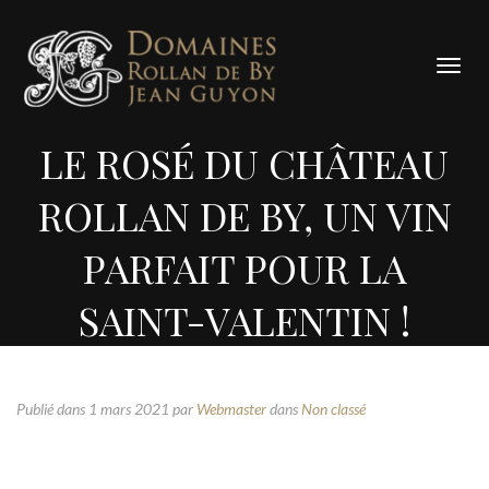
Panneau de gestion des cookies
Bascu
la
navig
LE ROSÉ DU CHÂTEAU
ROLLAN DE BY, UN VIN
PARFAIT POUR LA
SAINT-VALENTIN !
Publié dans 1 mars 2021
par
Webmaster
dans
Non classé