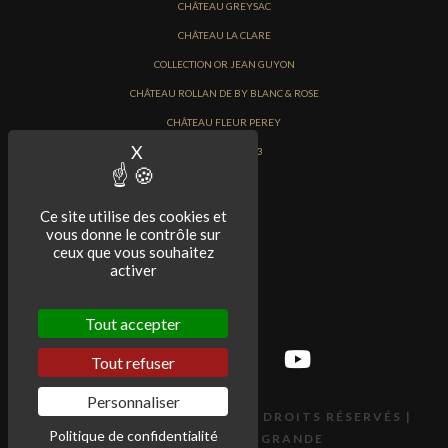
CHÂTEAU GREYSAC
CHÂTEAU LA CLARE
COLLECTION OR JEAN GUYON
CHÂTEAU ROLLAN DE BY BLANC & ROSE
CHÂTEAU FLEUR PEREY
X
Masquer le bandeau des cookies
PRIMEURS 2023
Ce site utilise des cookies et
vous donne le contrôle sur
ceux que vous souhaitez
activer
Tout accepter
Tout refuser
Personnaliser
© 2018 ROLLAN DE BY | TOUS DROITS RÉSERVÉS |
Politique de confidentialité
POWERED BY RIO GRANDE