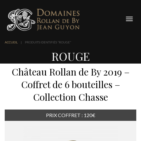
Panneau de gestion des cookies
Bascu
la
navig
ACCUEIL
|
PRODUITS IDENTIFIÉS “ROUGE”
ROUGE
Château Rollan de By 2019 –
Coffret de 6 bouteilles –
Collection Chasse
PRIX COFFRET : 120€