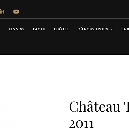
S
LES VINS
L’ACTU
L’HÔTEL
OÙ NOUS TROUVER
LA 
Château 
2011