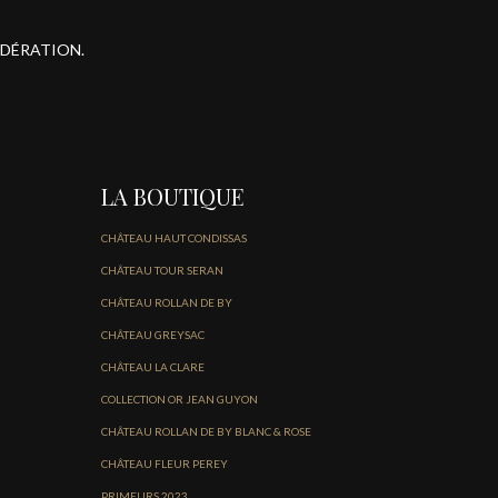
ODÉRATION.
LA BOUTIQUE
CHÂTEAU HAUT CONDISSAS
CHÂTEAU TOUR SERAN
CHÂTEAU ROLLAN DE BY
CHÂTEAU GREYSAC
CHÂTEAU LA CLARE
COLLECTION OR JEAN GUYON
CHÂTEAU ROLLAN DE BY BLANC & ROSE
CHÂTEAU FLEUR PEREY
PRIMEURS 2023