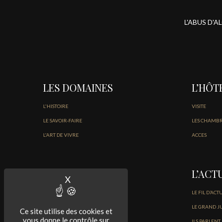
L'ABUS D'
LES DOMAINES
L’HÔT
L'HISTOIRE
VISITE
LE SAVOIR-FAIRE
LES CHAMB
L'ART DE VIVRE
ACCES
LES VINS
L’ACT
X
Masquer le bandeau des cookies
NOS VINS DU MÉDOC
LE FIL D’ACT
NOS BORDEAUX BLANCS ET ROSÉ
LE GRAND J
Ce site utilise des cookies et
vous donne le contrôle sur
ILS PARLENT