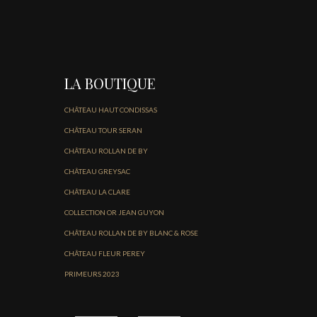
LA BOUTIQUE
CHÂTEAU HAUT CONDISSAS
CHÂTEAU TOUR SERAN
CHÂTEAU ROLLAN DE BY
CHÂTEAU GREYSAC
CHÂTEAU LA CLARE
COLLECTION OR JEAN GUYON
CHÂTEAU ROLLAN DE BY BLANC & ROSE
CHÂTEAU FLEUR PEREY
PRIMEURS 2023