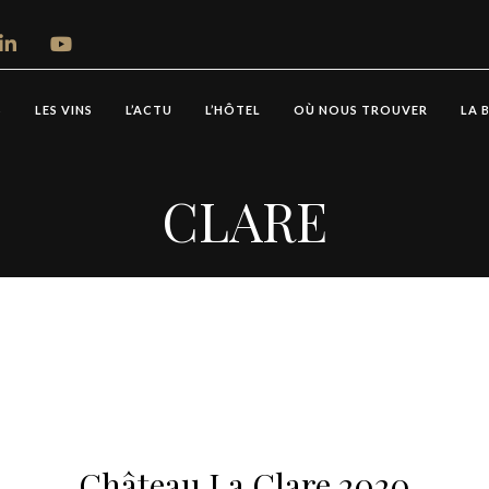
S
LES VINS
L’ACTU
L’HÔTEL
OÙ NOUS TROUVER
LA 
CLARE
Château La Clare 2020