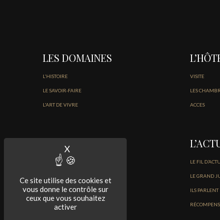
LES DOMAINES
L’HÔT
L'HISTOIRE
VISITE
LE SAVOIR-FAIRE
LES CHAMB
L'ART DE VIVRE
ACCES
LES VINS
L’ACT
X
Masquer le bandeau des cookies
NOS VINS DU MÉDOC
LE FIL D’ACT
NOS BORDEAUX BLANCS ET ROSÉ
LE GRAND J
Ce site utilise des cookies et
vous donne le contrôle sur
ILS PARLENT
ceux que vous souhaitez
RÉCOMPENS
activer